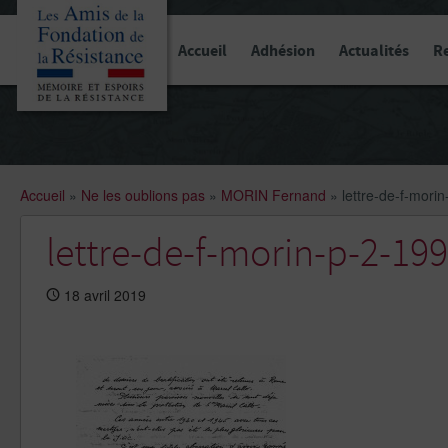
Panneau de gestion des cookies
Accueil
Adhésion
Actualités
R
Accueil
»
Ne les oublions pas
»
MORIN Fernand
»
lettre-de-f-mor
lettre-de-f-morin-p-2-1
18 avril 2019