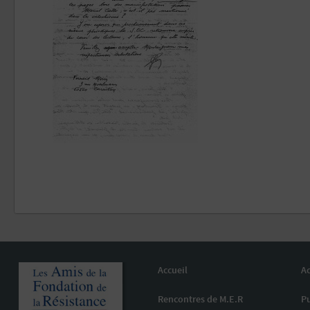
Accueil
Ac
Rencontres de M.E.R
Pu