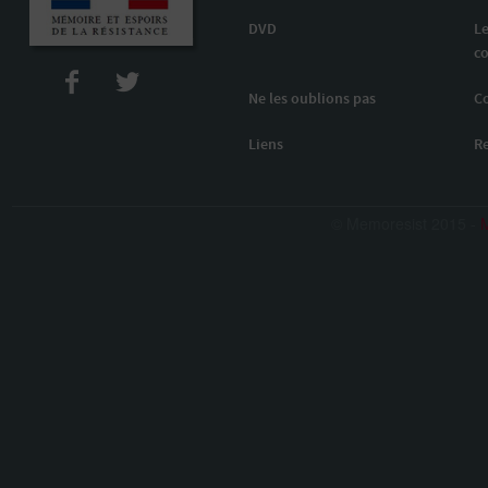
DVD
Le
co
Ne les oublions pas
C
Liens
R
© Memoresist 2015 -
M