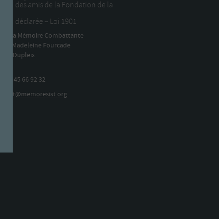
tion des amis de la Fondation de la
ance
tion déclarée – Loi 1901
n de la Mémoire Combattante
arie-Madeleine Fourcade
lace Dupleix
aris
x :
01 45 66 92 32
ntact@memoresist.org