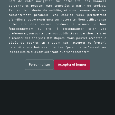
Associa
Résist
tres de M.E.R
Publications
Associa
Pavillo
Les activités de l’Association au
Place M
cours de l’année
16-18, p
75015 P
oublions pas
Contact
Tel / Fa
Recherche
Mail :
co
Personnaliser
© Memoresist 2015 -
Mentions légales
-
Gestion des cookies