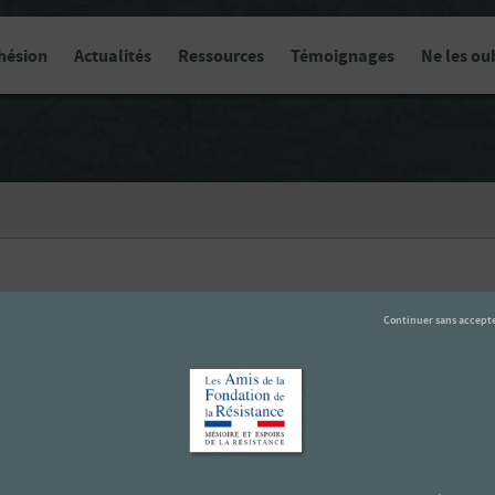
hésion
Actualités
Ressources
Témoignages
Ne les ou
Mémoir
Actualités