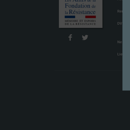
Rencon
DVD
Ne les 
Liens