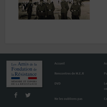
Accueil
Ac
Rencontres de M.E.R
Pu
DVD
Le
co
Ne les oublions pas
C