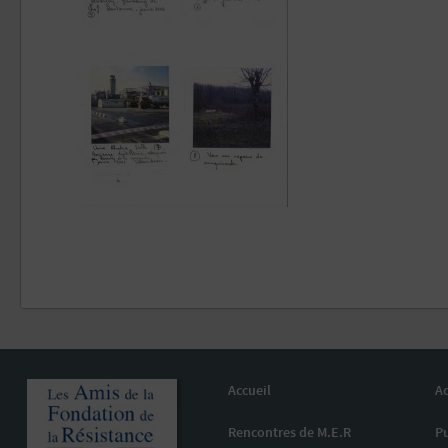
Accueil
Ac
Rencontres de M.E.R
Pu