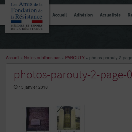
Panneau de gestion des cookies
Accueil
Adhésion
Actualités
R
Accueil
»
Ne les oublions pas
»
PAROUTY
»
photos-parouty-2-pag
photos-parouty-2-page-
15 janvier 2018