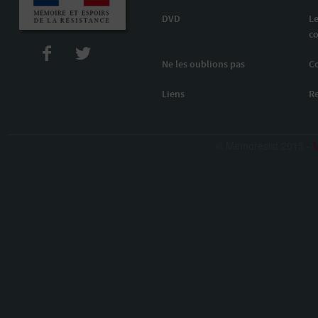
DVD
Le
co
Ne les oublions pas
C
Liens
R
© Memoresist 2015 -
M