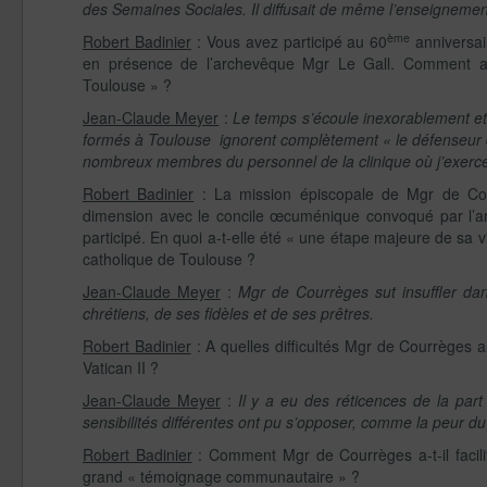
des Semaines Sociales. Il diffusait de même l’enseignement p
ème
Robert Badinier
: Vous avez participé au 60
anniversai
en présence de l’archevêque Mgr Le Gall. Comment a
Toulouse » ?
Jean-Claude Meyer
:
Le temps s’écoule inexorablement et p
formés à Toulouse ignorent complètement « le défenseur de 
nombreux membres du personnel de la clinique où j’exerce
Robert Badinier
: La mission épiscopale de Mgr de Cou
dimension avec le concile œcuménique convoqué par l’anc
participé. En quoi a-t-elle été « une étape majeure de sa v
catholique de Toulouse ?
Jean-Claude Meyer
:
Mgr de Courrèges sut insuffler dan
chrétiens, de ses fidèles et de ses prêtres.
Robert Badinier
: A quelles difficultés Mgr de Courrèges a-
Vatican II ?
Jean-Claude Meyer
:
Il y a eu des réticences de la part
sensibilités différentes ont pu s’opposer, comme la peur 
Robert Badinier
: Comment Mgr de Courrèges a-t-il facilit
grand « témoignage communautaire » ?