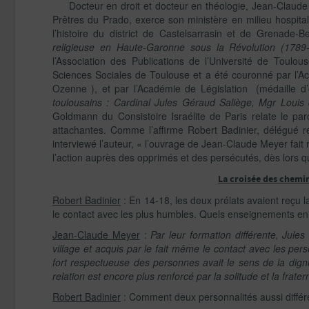
Docteur en droit et docteur en théologie, Jean-Claude 
Prêtres du Prado, exerce son ministère en milieu hospitalie
l’histoire du district de Castelsarrasin et de Grenade
religieuse en Haute-Garonne sous la Révolution (1789
l’Association des Publications de l’Université de Toulou
Sciences Sociales de Toulouse et a été couronné par l’Ac
Ozenne ), et par l’Académie de Législation (médaille d’o
toulousains : Cardinal Jules Géraud Saliège, Mgr Louis
Goldmann du Consistoire Israélite de Paris relate le pa
attachantes. Comme l’affirme Robert Badinier, délégué r
interviewé l’auteur, « l’ouvrage de Jean-Claude Meyer fait r
l’action auprès des opprimés et des persécutés, dès lors qu’
La croisée des chemi
Robert Badinier
: En 14-18, les deux prélats avaient reçu la
le contact avec les plus humbles. Quels enseignements en o
Jean-Claude Meyer
:
Par leur formation différente, Jule
village et acquis par le fait même le contact avec les p
fort respectueuse des personnes avait le sens de la dign
relation est encore plus renforcé par la solitude et la frate
Robert Badinier
: Comment deux personnalités aussi différe