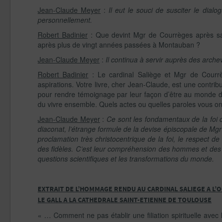
Jean-Claude Meyer
:
Il eut le souci de susciter le dial
personnellement.
Robert Badinier
: Que devint Mgr de Courrèges après sa
après plus de vingt années passées à Montauban ?
Jean-Claude Meyer
:
Il continua à servir auprès des arche
Robert Badinier
: Le cardinal Saliège et Mgr de Courrè
aspirations. Votre livre, cher Jean-Claude, est une contr
pour rendre témoignage par leur façon d’être au monde de l
du vivre ensemble. Quels actes ou quelles paroles vous ont
Jean-Claude Meyer
:
Ce sont les fondamentaux de la foi 
diaconat, l’étrange formule de la devise épiscopale de Mgr
proclamation très christocentrique de la foi, le respect d
des fidèles. C’est leur compréhension des hommes et des 
questions scientifiques et les transformations du monde.
EXTRAIT DE L’HOMMAGE RENDU AU CARDINAL SALIEGE A L’
LE GALL A LA CATHEDRALE SAINT-ETIENNE DE TOULOUSE
« … Comment ne pas établir une filiation spirituelle avec