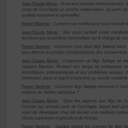
Jean-Claude Meyer
:
Ils se sont estimés antérieurement, dè
Louis de Courrèges un proche collaborateur, au point de
qualités humaines et spirituelles.
Robert Badinier
: Comment se manifesta le souci caritatif
Jean-Claude Meyer
:
Son souci caritatif s’était manife
fonctions que lui attribue l’archevêque qui le charge de t
Robert Badinier
: Comment s’est situé Mgr Saliège dans s
pour affirmer le principe d’indépendance des mouvements d’
Jean-Claude Meyer
:
L’inspiration de Mgr Saliège se s
Jacques Maritain. Pendant son temps de professorat ava
scientifiques, philosophiques et aux problèmes sociaux.
I
intellectuel, dans un esprit d’ouverture au monde moderne
Robert Badinier
: Comment Mgr Saliège percevait-il l’acti
militants de l’Action catholique ?
Jean-Claude Meyer
:
Dans les rapports que Mgr de Cour
l’humain qui animait Louis de Courrèges, lequel était par
souci de développer chez les jeunes une meilleure prépara
l’Ecole supérieure d’agriculture de Purpan.
Robert Badinier
: Quelles étaient les craintes de Mgr Sal