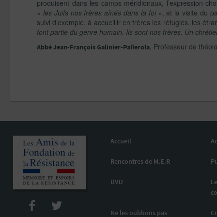
produisent dans les camps méridionaux, l’expression choi
«
les Juifs nos frères aînés dans la foi
», et la visite du 
suivi d’exemple, à accueillir en frères les réfugiés, les 
font partie du genre humain. Ils sont nos frères. Un chrétie
, Professeur de théolo
Abbé Jean-François Galinier-Pallerola
Accueil
Ac
Rencontres de M.E.R
Pu
DVD
Le
co
Ne les oublions pas
C