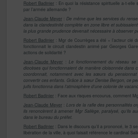
Robert Badinier
: En quoi la résistance spirituelle a-t-ell
par l’armée allemande ?
Jean-Claude Meyer
:
De même que les services du rensei
dans la clandestinité complète en zone libre et subissaie
la plus grande prudence devenait nécessaire à observer pour
Robert Badinier
: Mgr de Courrèges a été « l’acteur clé 
fonctionnait le circuit clandestin animé par Georges Gar
actions de solidarité ?
Jean-Claude Meyer
:
Le fonctionnement du réseau se 
diocèses qui fonctionnaient de manière cloisonnée dans 
coordonnait, notamment avec les sœurs du pensionnat
convertir ces enfants. Grâce à sœur Denise Bergon, ce pens
juifs fonctionna dans l’atmosphère d’une colonie de vacan
Robert Badinier
: Face aux risques encourus, comment Mgr 
Jean-Claude Meyer
:
Lors de la rafle des personnalités or
ils renoncèrent à amener Mgr Saliège, paralysé, qu’ils au
dans le bureau du préfet.
Robert Badinier
: Dans le discours qu’il a prononcé, le 3 s
libération de la ville, à quoi faisait référence le cardinal Sal