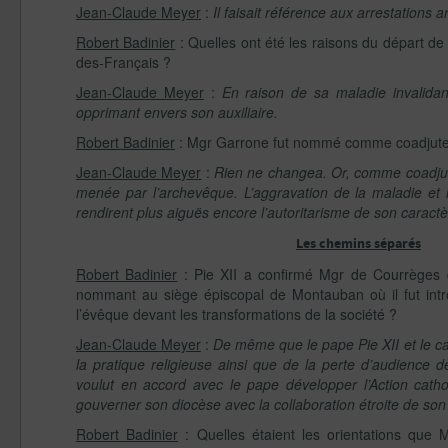
Jean-Claude Meyer
:
Il faisait référence aux arrestations 
Robert Badinier
: Quelles ont été les raisons du départ d
des-Français ?
Jean-Claude Meyer
:
En raison de sa maladie invalidant
opprimant envers son auxiliaire.
Robert Badinier
: Mgr Garrone fut nommé comme coadjuteur
Jean-Claude Meyer
:
Rien ne changea. Or, comme coadjut
menée par l’archevêque. L’aggravation de la maladie et la
rendirent plus aiguës encore l’autoritarisme de son caractè
Les chemins séparés
Robert Badinier
: Pie XII a confirmé Mgr de Courrèges da
nommant au siège épiscopal de Montauban où il fut intr
l’évêque devant les transformations de la société ?
Jean-Claude Meyer
:
De même que le pape Pie XII et le ca
la pratique religieuse ainsi que de la perte d’audience
voulut en accord avec le pape développer l’Action cath
gouverner son diocèse avec la collaboration étroite de son c
Robert Badinier
: Quelles étaient les orientations que