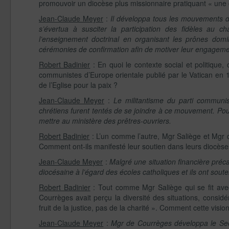
promouvoir un diocèse plus missionnaire pratiquant « une 
Jean-Claude Meyer
:
Il développa tous les mouvements d’Ac
s’évertua à susciter la participation des fidèles au ch
l’enseignement doctrinal en organisant les prônes domin
cérémonies de confirmation afin de motiver leur engageme
Robert Badinier
: En quoi le contexte social et politique,
communistes d’Europe orientale publié par le Vatican en 1
de l’Eglise pour la paix ?
Jean-Claude Meyer
:
Le militantisme du parti communist
chrétiens furent tentés de se joindre à ce mouvement. Pou
mettre au ministère des prêtres-ouvriers.
Robert Badinier
: L’un comme l’autre, Mgr Saliège et Mgr 
Comment ont-ils manifesté leur soutien dans leurs diocèse
Jean-Claude Meyer
:
Malgré une situation financière préc
diocésaine à l’égard des écoles catholiques et ils ont sout
Robert Badinier
: Tout comme Mgr Saliège qui se fit ave
Courrèges avait perçu la diversité des situations, considér
fruit de la justice, pas de la charité ». Comment cette vis
Jean-Claude Meyer
:
Mgr de Courrèges développa le Secou