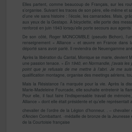
Elles partent, comme beaucoup de Français, sur les route
s’organise. Suivant les traces de son père, elle-même et 
d’une vie sans histoire : l’école, les camarades. Mais, g
aux yeux de la Gestapo. À bicyclette, elle porte des mess
renforcé en juin 1943 lorsqu’elle porte secours aux agents e
De son côté, Roger MONCOMBLE (pseudo Bichon), l’un de
renseignement « Alliance » et œuvre en France dans la cl
déporté sans avoir parlé. Il reviendra de Neuengamme anéa
Après la libération du Cantal, Monique se marie, devient M
une passion tenace. «
En 1940, en Normandie, j’avais les y
point que je refusais de me mettre à l’abri. Je me suis
qualification montagne, organise des meetings aériens, tout
Mais la Résistance l’a marquée pour la vie. Après la dis
Marie-Madeleine Fourcade, elle souhaite entretenir la flamm
Pour elle, il faut faire l’indispensable travail de mémoire, 
Alliance » dont elle était présidente et qu’elle représentai
chevalier de l’ordre de la Légion d’honneur. . – chevalier
d’Ancien Combattant. -médaille de bronze de la Jeunesse e
de la Courtoisie française