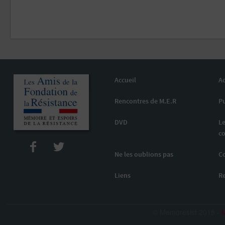
Accueil
Ac
Rencontres de M.E.R
Pu
DVD
Le
co
Ne les oublions pas
C
Liens
R
© Memoresist 2015 -
M