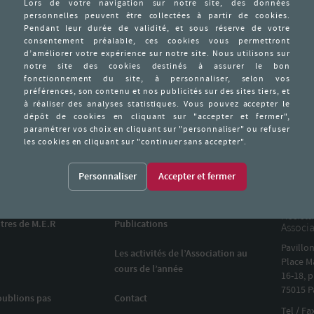
8 – Blessé, croix de guerre –
) membre de l’équipe de parachutage, agent de liaisons avec les gr
r les ouvrages fortifiés allemands.
 police allemande accompagnée de l’ex LVF Cau
Personnaliser
Mémoir
Actualités
Associa
Résist
tres de M.E.R
Publications
Associa
Pavillo
Les activités de l’Association au
Place M
cours de l’année
16-18, p
75015 P
oublions pas
Contact
Tel / Fa