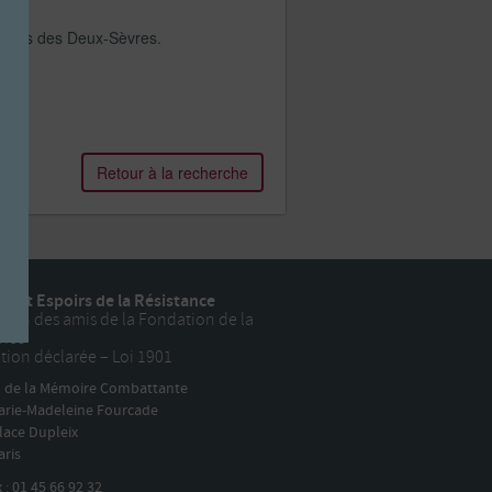
oupes des Deux-Sèvres.
Retour à la recherche
e et Espoirs de la Résistance
tion des amis de la Fondation de la
ance
tion déclarée – Loi 1901
n de la Mémoire Combattante
arie-Madeleine Fourcade
lace Dupleix
aris
x :
01 45 66 92 32