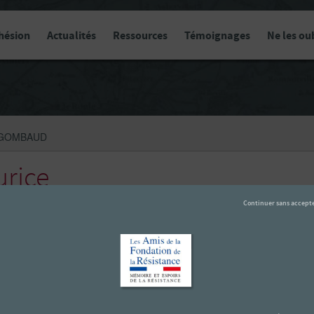
hésion
Actualités
Ressources
Témoignages
Ne les ou
 GOMBAUD
rice
ronnaud et Jacques Jamain