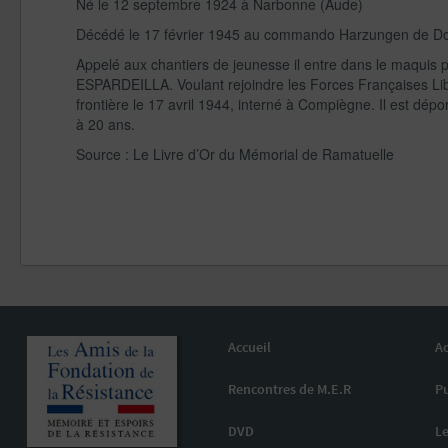
Né le 12 septembre 1924 à Narbonne (Aude)
Décédé le 17 février 1945 au commando Harzungen de D
Appelé aux chantiers de jeunesse il entre dans le maquis
ESPARDEILLA. Voulant rejoindre les Forces Françaises Libre
frontière le 17 avril 1944, interné à Compiègne. Il est dép
à 20 ans.
Source : Le Livre d’Or du Mémorial de Ramatuelle
Accueil
Ac
Rencontres de M.E.R
Pu
DVD
Le