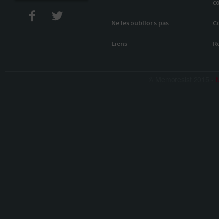
co
Ne les oublions pas
C
Liens
R
© Memoresist 2015 -
M