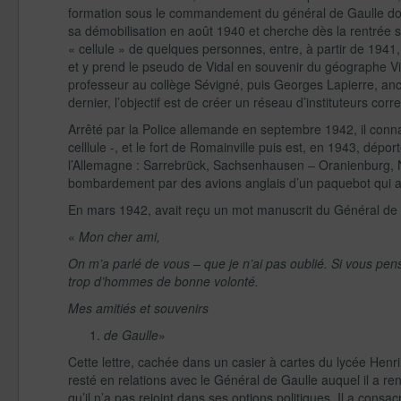
formation sous le commandement du général de Gaulle dont i
sa démobilisation en août 1940 et cherche dès la rentrée s
« cellule » de quelques personnes, entre, à partir de 194
et y prend le pseudo de Vidal en souvenir du géographe Vi
professeur au collège Sévigné, puis Georges Lapierre, anci
dernier, l’objectif est de créer un réseau d’instituteurs co
Arrêté par la Police allemande en septembre 1942, il conn
celllule -, et le fort de Romainville puis est, en 1943, dép
l’Allemagne : Sarrebrück, Sachsenhausen – Oranienburg, 
bombardement par des avions anglais d’un paquebot qui
En mars 1942, avait reçu un mot manuscrit du Général de 
«
Mon cher ami,
On m’a parlé de vous – que je n’ai pas oublié. Si vous pen
trop d’hommes de bonne volonté.
Mes amitiés et souvenirs
de Gaulle
»
Cette lettre, cachée dans un casier à cartes du lycée Henri
resté en relations avec le Général de Gaulle auquel il a re
qu’il n’a pas rejoint dans ses options politiques. Il a cons