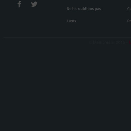
Ne les oublions pas
C
Liens
R
© Memoresist 2015 -
M