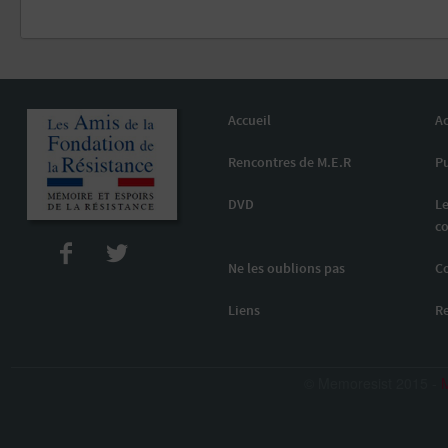
Accueil
Ac
Rencontres de M.E.R
Pu
DVD
Le
co
Ne les oublions pas
C
Liens
R
© Memoresist 2015 -
M