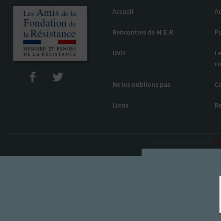
Accueil
Ac
Rencontres de M.E.R
Pu
DVD
Le
co
Ne les oublions pas
C
Liens
R
© Memoresist 2015 -
M