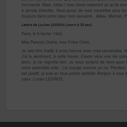
tourmente. Mais, hélas ! mes rêves resteront ce qu’ils s
à jamais interdite. Vous aurez de mes nouvelles plus ta
toujours dans votre cœur mon souvenir…Adieu, Maman, 
Lettre de Lucien LEGROS.(mort à 19 ans)
Paris, le 8 février 1943.
Mes Parents Chéris, mon Frère Chéri,
Je vais être fusillé à onze heures avec mes camarades. Nou
J’ai le sentiment, à cette heure, d’avoir vécu une vie co
donc, je ne regrette rien. Je vous conjure de vivre pour 
votre splendide colis ; j’ai mangé comme un roi. Pendan
est positif, je suis en tous points satisfait. Bonjour à tou
cœur. Lucien LEGROS.