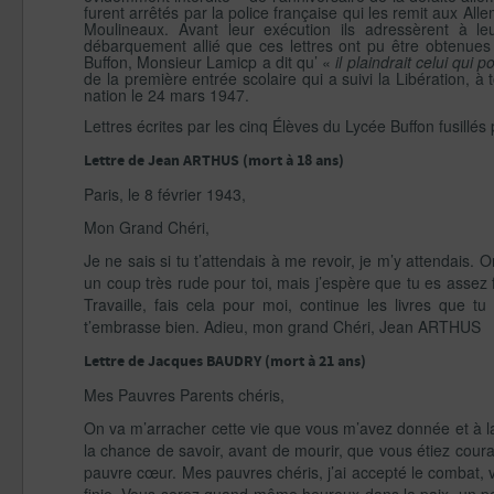
furent arrêtés par la police française qui les remit aux Alle
Moulineaux. Avant leur exécution ils adressèrent à l
débarquement allié que ces lettres ont pu être obtenues 
Buffon, Monsieur Lamicp a dit qu’ «
il plaindrait celui qui 
de la première entrée scolaire qui a suivi la Libération, à
nation le 24 mars 1947.
Lettres écrites par les cinq Élèves du Lycée Buffon fusillés
Lettre de Jean ARTHUS (mort à 18 ans)
Paris, le 8 février 1943,
Mon Grand Chéri,
Je ne sais si tu t’attendais à me revoir, je m’y attendais. O
un coup très rude pour toi, mais j’espère que tu es assez f
Travaille, fais cela pour moi, continue les livres que 
t’embrasse bien. Adieu, mon grand Chéri, Jean ARTHUS
Lettre de Jacques BAUDRY (mort à 21 ans)
Mes Pauvres Parents chéris,
On va m’arracher cette vie que vous m’avez donnée et à laqu
la chance de savoir, avant de mourir, que vous étiez cou
pauvre cœur. Mes pauvres chéris, j’ai accepté le combat, 