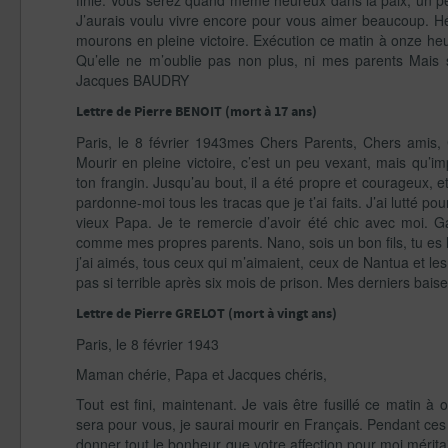
finie. Vous serez quand même heureux dans la paix, un p
J’aurais voulu vivre encore pour vous aimer beaucoup. Hé
mourons en pleine victoire. Exécution ce matin à onze heu
Qu’elle ne m’oublie pas non plus, ni mes parents Mais su
Jacques BAUDRY
Lettre de Pierre BENOIT (mort à 17 ans)
Paris, le 8 février 1943mes Chers Parents, Chers amis, C
Mourir en pleine victoire, c’est un peu vexant, mais qu
ton frangin. Jusqu’au bout, il a été propre et courageux,
pardonne-moi tous les tracas que je t’ai faits. J’ai lutté p
vieux Papa. Je te remercie d’avoir été chic avec moi. Ga
comme mes propres parents. Nano, sois un bon fils, tu es le
j’ai aimés, tous ceux qui m’aimaient, ceux de Nantua et le
pas si terrible après six mois de prison. Mes derniers bai
Lettre de Pierre GRELOT (mort à vingt ans)
Paris, le 8 février 1943
Maman chérie, Papa et Jacques chéris,
Tout est fini, maintenant. Je vais être fusillé ce matin
sera pour vous, je saurai mourir en Français. Pendant ces 
donner tout le bonheur que votre affection pour moi mérita