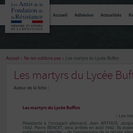
Panneau de gestion des cookies
Accueil
Adhésion
Actualités
R
Accueil
»
Ne les oublions pas
»
Les martyrs du Lycée Buffon
Les martyrs du Lycée Buf
Auteur de la fiche :
Les martyrs du Lycée Buffon
« Les mar
Résistants à l’occupant allemand, Jean ARTHUS, Jacq
1942. Pierre BENOIT, sera arrêtés en août 1942. Ils avaie
évidemment interdite – de l’anniversaire de la défaite alle