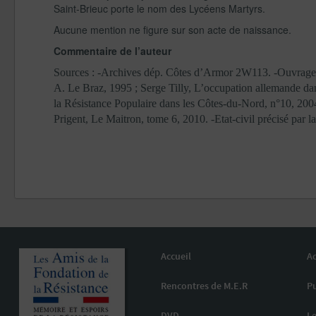
Saint-Brieuc porte le nom des Lycéens Martyrs.
Aucune mention ne figure sur son acte de naissance.
Commentaire de l’auteur
Sources : -Archives dép. Côtes d’Armor 2W113. -Ouvrage col
A. Le Braz, 1995 ; Serge Tilly, L’occupation allemande d
la Résistance Populaire dans les Côtes-du-Nord, n°10, 200
Prigent, Le Maitron, tome 6, 2010. -Etat-civil précisé par l
Accueil
Ac
Rencontres de M.E.R
Pu