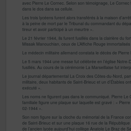
avec Pierre Le Cornec. Selon son témoignage, Le Cornec f
dans le dos dans sa cellule.
Les trois lycéens furent alors transférés à la maison d’arr
à la peine de mort par le Tribunal du commandant du départ
tireur et avoir participé à un meurtre ».
Le 21 février 1944, ils furent fusillés dans la clairière du
Missak Manouchian, ceux de L’Affiche Rouge immortalisés
Le médecin militaire allemand constata le décès de Pierre 
Le 5 mars 1944 une messe fut célébrée en l’église Notre-D
fusillés. Au cours de la cérémonie La Marseillaise fut inte
Le journal départemental La Croix des Côtes-du-Nord, paru l
militaire, deux habitants de Saint-Brieuc et un d’Étables 
exécuté ».
Les noms ne figurent pas dans le communiqué. Pierre Le Co
familiale figure une plaque sur laquelle est gravé : « Pierr
02-1944 ».
Son nom figure sur la cloche du mémorial de la France co
de Saint-Brieuc et sur une plaque 16 rue de la République 
de l’ancien lycée aujourd’hui collège Anatole Le Braz de S