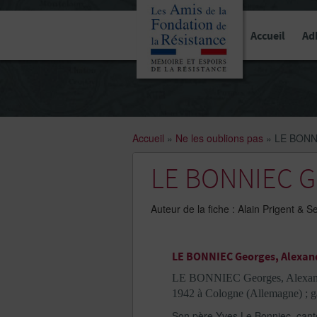
Panneau de gestion des cookies
Accueil
Ad
Accueil
»
Ne les oublions pas
»
LE BONNI
LE BONNIEC Ge
Auteur de la fiche : Alain Prigent & Se
LE BONNIEC Georges, Alexan
LE BONNIEC Georges, Alexandre 
1942 à Cologne (Allemagne) ; g
Son père Yves Le Bonniec, cant