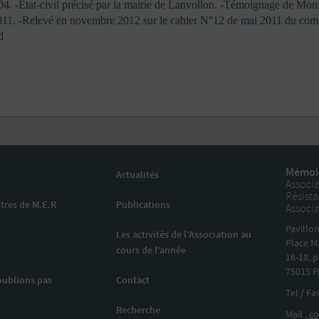
. -Etat-civil précisé par la mairie de Lanvollon. -Témoignage de Moni
011. -Relevé en novembre 2012 sur le cahier N°12 de mai 2011 du comi
d
Mémoir
Actualités
Associa
Résist
tres de M.E.R
Publications
Associa
Pavillo
Les activités de l’Association au
Place M
cours de l’année
16-18, p
75015 P
oublions pas
Contact
Tel / Fa
Recherche
Mail :
co