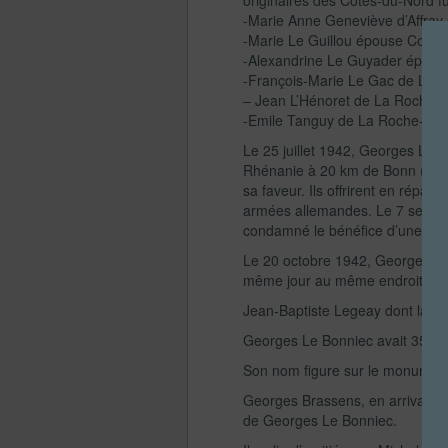
originaires des Côtes-du-Nord f
-Marie Anne Geneviève d’Affray 
-Marie Le Guillou épouse Cozan
-Alexandrine Le Guyader épouse
-François-Marie Le Gac de Lang
– Jean L’Hénoret de La Roche-D
-Emile Tanguy de La Roche-Derr
Le 25 juillet 1942, Georges Le B
Rhénanie à 20 km de Bonn (Alle
sa faveur. Ils offrirent en répa
armées allemandes. Le 7 septem
condamné le bénéfice d’une me
Le 20 octobre 1942, Georges Le
même jour au même endroit.
Jean-Baptiste Legeay dont la grâ
Georges Le Bonniec avait 35 an
Son nom figure sur le monument
Georges Brassens, en arrivant à 
de Georges Le Bonniec.