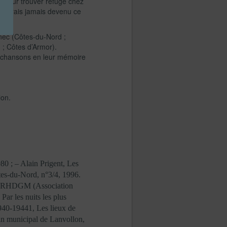
on pour trouver refuge chez
ne serais jamais devenu ce
anec (Côtes-du-Nord ;
 ; Côtes d’Armor).
s chansons en leur mémoire
lon.
0 ; – Alain Prigent, Les
tes-du-Nord, n°3/4, 1996.
ns AERHDGM (Association
ar les nuits les plus
1940-19441, Les lieux de
in municipal de Lanvollon,