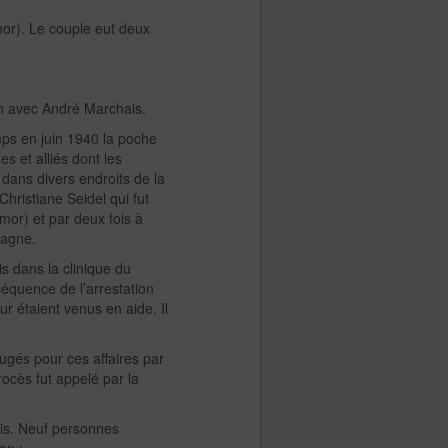
or). Le couple eut deux
ion avec André Marchais.
emps en juin 1940 la poche
s et alliés dont les
s dans divers endroits de la
hristiane Seidel qui fut
mor) et par deux fois à
pagne.
s dans la clinique du
nséquence de l’arrestation
ur étaient venus en aide. Il
jugés pour ces affaires par
rocès fut appelé par la
is. Neuf personnes