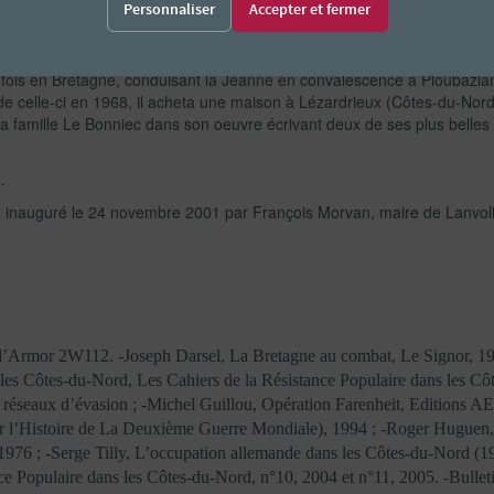
 Bonniec, fils de Georges. Requis pour le STO, il profita d’une permissi
Personnaliser
l dit un jour à Michel Le Bonniec : » S’il n’y avait pas eu ta tante, je 
re fois en Bretagne, conduisant la Jeanne en convalescence à Ploubazl
de celle-ci en 1968, il acheta une maison à Lézardrieux (Côtes-du-Nord
a famille Le Bonniec dans son oeuvre écrivant deux de ses plus belle
.
 inauguré le 24 novembre 2001 par François Morvan, maire de Lanvol
d’Armor 2W112. -Joseph Darsel, La Bretagne au combat, Le Signor, 198
les Côtes-du-Nord, Les Cahiers de la Résistance Populaire dans les Cô
les réseaux d’évasion ; -Michel Guillou, Opération Farenheit, Editio
r l’Histoire de La Deuxième Guerre Mondiale), 1994 ; -Roger Huguen, P
 1976 ; -Serge Tilly, L’occupation allemande dans les Côtes-du-Nord (
ce Populaire dans les Côtes-du-Nord, n°10, 2004 et n°11, 2005. -Bullet