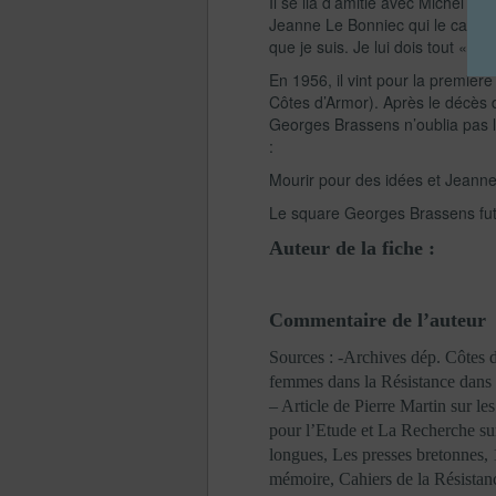
Il se lia d’amitié avec Michel Le
Jeanne Le Bonniec qui le cacha. I
que je suis. Je lui dois tout « .
En 1956, il vint pour la premiè
Côtes d’Armor). Après le décès 
Georges Brassens n’oublia pas l
:
Mourir pour des idées et Jeanne
Le square Georges Brassens fut
Auteur de la fiche :
Commentaire de l’auteur
Sources : -Archives dép. Côtes 
femmes dans la Résistance dans 
– Article de Pierre Martin sur 
pour l’Etude et La Recherche su
longues, Les presses bretonnes,
mémoire, Cahiers de la Résistan