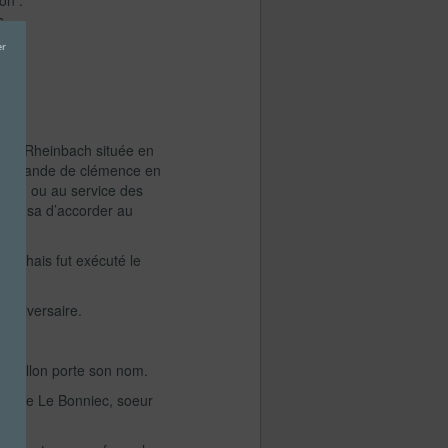
on :
s,
on de Rheinbach située en
e demande de clémence en
Reich ou au service des
refusa d’accorder au
rchais fut exécuté le
 anniversaire.
anvollon porte son nom.
Jeanne Le Bonniec, soeur