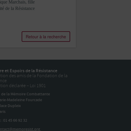
que Marchais, fille
té de la Résistance
Retour à la recherche
e et Espoirs de la Résistance
tion des amis de la Fondation de la
ance
tion déclarée – Loi 1901
n de la Mémoire Combattante
arie-Madeleine Fourcade
lace Dupleix
aris
x :
01 45 66 92 32
ntact@memoresist.org