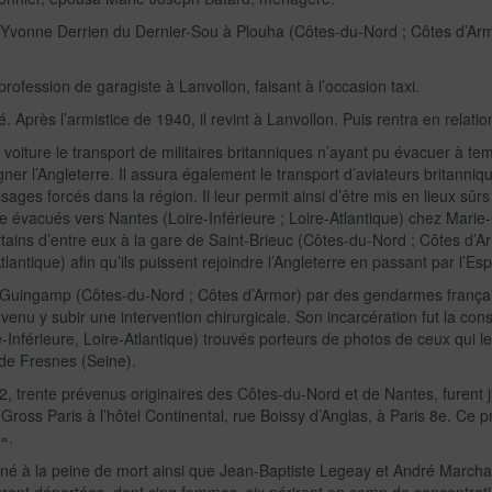
Yvonne Derrien du Dernier-Sou à Plouha (Côtes-du-Nord ; Côtes d’Arm
rofession de garagiste à Lanvollon, faisant à l’occasion taxi.
. Après l’armistice de 1940, il revint à Lanvollon. Puis rentra en relat
a voiture le transport de militaires britanniques n’ayant pu évacuer à t
r l’Angleterre. Il assura également le transport d’aviateurs britannique
ssages forcés dans la région. Il leur permit ainsi d’être mis en lieux sûr
re évacués vers Nantes (Loire-Inférieure ; Loire-Atlantique) chez Marie-C
ertains d’entre eux à la gare de Saint-Brieuc (Côtes-du-Nord ; Côtes d’Ar
tlantique) afin qu’ils puissent rejoindre l’Angleterre en passant par l’Es
2 à Guingamp (Côtes-du-Nord ; Côtes d’Armor) par des gendarmes françai
t venu y subir une intervention chirurgicale. Son incarcération fut la co
e-Inférieure, Loire-Atlantique) trouvés porteurs de photos de ceux qui le
 de Fresnes (Seine).
42, trente prévenus originaires des Côtes-du-Nord et de Nantes, furent 
 Gross Paris à l’hôtel Continental, rue Boissy d’Anglas, à Paris 8e. Ce p
».
é à la peine de mort ainsi que Jean-Baptiste Legeay et André Marcha