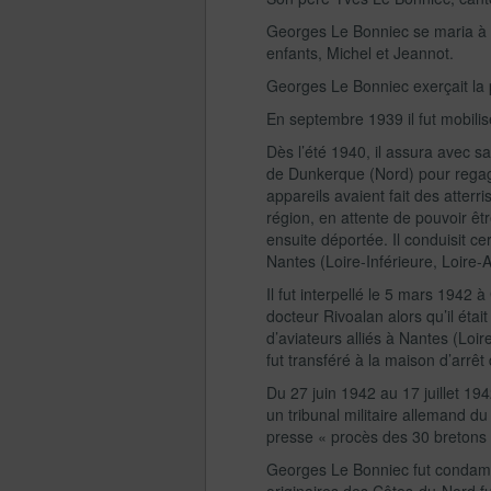
Georges Le Bonniec se maria à 
enfants, Michel et Jeannot.
Georges Le Bonniec exerçait la p
En septembre 1939 il fut mobilisé
Dès l’été 1940, il assura avec s
de Dunkerque (Nord) pour regagne
appareils avaient fait des atterri
région, en attente de pouvoir êt
ensuite déportée. Il conduisit c
Nantes (Loire-Inférieure, Loire-A
Il fut interpellé le 5 mars 194
docteur Rivoalan alors qu’il étai
d’aviateurs alliés à Nantes (Loir
fut transféré à la maison d’arrêt
Du 27 juin 1942 au 17 juillet 19
un tribunal militaire allemand du
presse « procès des 30 bretons 
Georges Le Bonniec fut condamn