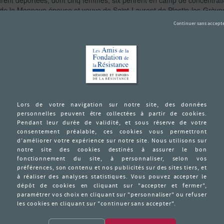
urent déportées, dont cinq femmes, six périrent en camp de concentrati
de la Monnaye épouse et veuve de Saint-Laurent de Plestin-les-Grève
net de Langoat,
 Tilly de Bégard,
oat,
errien
ien.
onniec fut transféré de la maison d’arrêt de Fresnes (Seine) à la pris
magne). Le maire et toute la population de Lanvollon formulèrent un
ration la somme de 10 000 francs à verser au secours du Chancelier du 
bre 1942, le commandant des forces militaires allemandes en France 
sure de clémence.
 Bonniec fut décapité à Cologne en Allemagne. Son camarade André Ma
ce fut rejetée fut décapité à Cologne le 10 février 1943, le jour de son
s.
 aux Résistants, Déportés et Combattants de Lanvollon. Une rue de L
Paris en février 1940, prit pension chez sa tante, voisine et amie de 