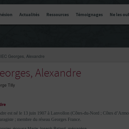
hésion
Actualités
Ressources
Témoignages
Ne les ou
EC Georges, Alexandre
orges, Alexandre
rge Tilly
dre
est né le 13 juin 1907 à Lanvollon (Côtes-du-Nord ; Côtes d’Armor)
aragiste ; membre du réseau Georges France.
onnier, épousa Marie Joseph Batard, ménagère.