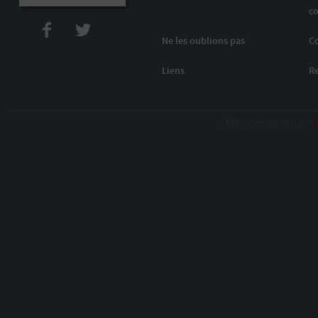
co
Ne les oublions pas
C
Liens
R
© Memoresist 2015 -
M