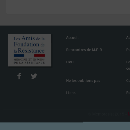
Accueil
Ac
Rencontres de M.E.R
Pu
DVD
Le
co
Ne les oublions pas
C
Liens
R
© Memoresist 2015 -
M