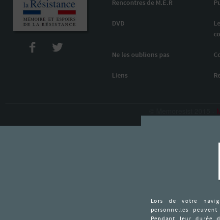
Rencontres de M.E.R
Pu
DVD
Le
co
Ne les oublions pas
C
Liens
R
© Memoresist 2015 -
M