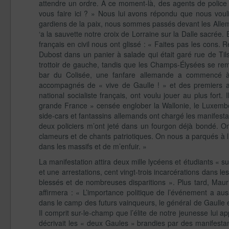
attendre un ordre. À ce moment-là, des agents de polic
vous faire ici ? » Nous lui avons répondu que nous vouli
gardiens de la paix, nous sommes passés devant les Alleman
‘a la sauvette notre croix de Lorraine sur la Dalle sacrée
français en civil nous ont glissé : « Faites pas les cons.
Dubost dans un panier à salade qui était garé rue de Tilsi
trottoir de gauche, tandis que les Champs-Élysées se rem
bar du Colisée, une fanfare allemande a commencé à d
accompagnés de « vive de Gaulle ! » et des premiers a
national socialiste français, ont voulu jouer au plus fort. 
grande France » censée englober la Wallonie, le Luxembo
side-cars et fantassins allemands ont chargé les manifesta
deux policiers m’ont jeté dans un fourgon déjà bondé. On
clameurs et de chants patriotiques. On nous a parqués à l’
dans les massifs et de m’enfuir. »
La manifestation attira deux mille lycéens et étudiants « su
et une arrestations, cent vingt-trois incarcérations dans 
blessés et de nombreuses disparitions ». Plus tard, Maur
affirmera : « L’importance politique de l’événement a au
dans le camp des futurs vainqueurs, le général de Gaulle e
Il comprit sur-le-champ que l’élite de notre jeunesse lui ap
décrivait les « deux Gaules » brandies par des manifestan