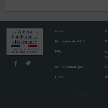
Accueil
Ac
Rencontres de M.E.R
Pu
DVD
Le
co
Ne les oublions pas
C
Liens
R
© Memoresist 2015 -
M