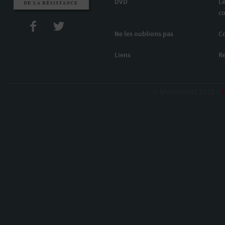
DVD
Le
co
Ne les oublions pas
C
Liens
R
© Memoresist 2015 -
M