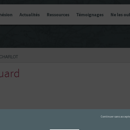
hésion
Actualités
Ressources
Témoignages
Ne les ou
 CHARLOT
uard
-sur-Seine (Côte d’Or)