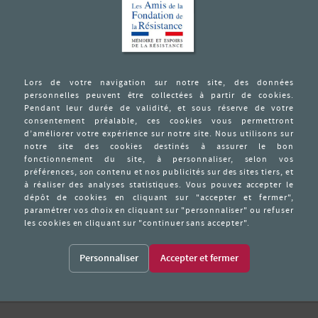
ogne
éber
ims se met à la disposition du SR Kléber en septembre 1941.
 recueillir des renseignements sur les mouvements de troupes, camp d’av
mbreux agents.
iation, le 14 aout 1942, il résiste aux interrogatoires. Il est déporté l
43 dans une cour de la prison de Cologne.
»
Personnaliser