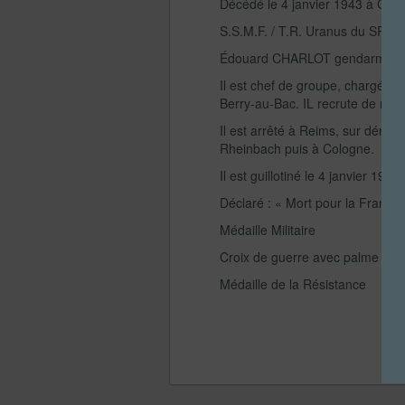
Décédé le 4 janvier 1943 à Col
S.S.M.F. / T.R. Uranus du SR Kl
Édouard CHARLOT gendarme à Re
Il est chef de groupe, chargé de
Berry-au-Bac. IL recrute de no
Il est arrêté à Reims, sur dénonc
Rheinbach puis à Cologne.
Il est guillotiné le 4 janvier 19
Déclaré : « Mort pour la France 
Médaille Militaire
Croix de guerre avec palme
Médaille de la Résistance