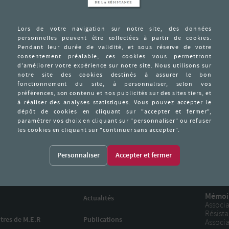
é de la rue Amelot. Cette organisation a refusé de faire partie de l’UGI
tivité officielle la colonie scolaire crée, sous le nom de La Mère et l
 familles d’accueil de la zone Nord. Ils sont munis de faux papiers dont 
tion de ce dernier. La Mère et l’Enfant apporte une aide matérielle au
ion ayant été dénoncée, la Gestapo envahit la cantine populaire de la ru
uré, mais il ne donne pas l’identité de ses collaborateurs. Déporté le 2
e carte postale du commando de Janischow datée de 1943 dont la pho
Vashem. David Oks n’est pas revenu. Numéro de son dossier au Mémor
lem : 125.
Personnaliser
Mémoir
Actualités
Associa
Résist
tres de M.E.R
Publications
Associa