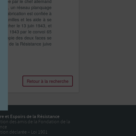
F créée par le chef allemand
’Enfant, un réseau planquage
la fabrication est confiée à
x familles et les aide à se
e Richer le 13 juin 1943, et
3 juin 1943 par le convoi 65
tocopie des deux faces se
ial de la Résistance juive
Retour à la recherche
e et Espoirs de la Résistance
tion des amis de la Fondation de la
ance
tion déclarée – Loi 1901