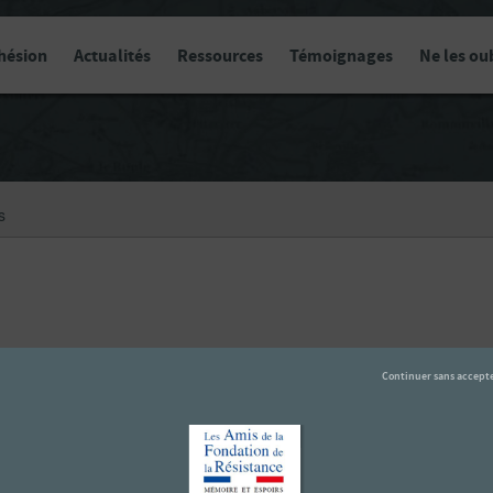
hésion
Actualités
Ressources
Témoignages
Ne les ou
s
owel (Russie). Oks rejoint le groupe rassemblé par Léo Glaeser le 15
de aux Juifs en vue des difficultés qui s’annoncent. Il travaille à la 
e
pulaire yiddish de la rue Richer, dans le IX
arrondissement. David Ok