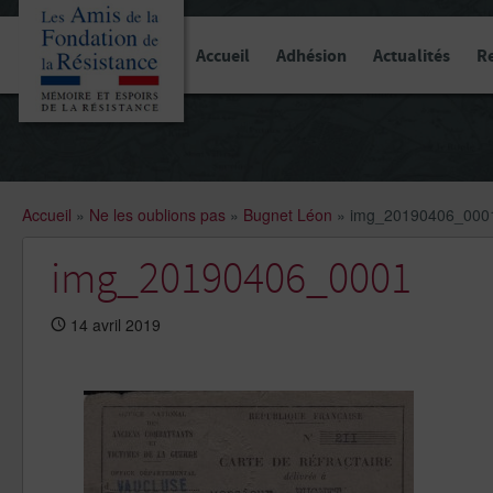
Panneau de gestion des cookies
Accueil
Adhésion
Actualités
R
Accueil
»
Ne les oublions pas
»
Bugnet Léon
»
img_20190406_000
img_20190406_0001
14 avril 2019