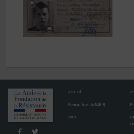
Accueil
Ac
Rencontres de M.E.R
Pu
DVD
Le
co