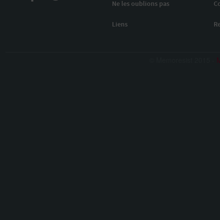
Ne les oublions pas
C
Liens
R
© Memoresist 2015 -
M