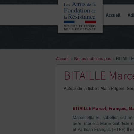
Panneau de gestion des cookies
Accueil
Ad
Accueil
»
Ne les oublions pas
»
BITAILLE 
BITAILLE Marce
Auteur de la fiche : Alain Prigent. Serg
BITAILLE Marcel, François, Ma
Marcel Bitaille, sabotier, est
père, marié à Marie-Gabrielle 
et Partisan Français (FTPF) Il e