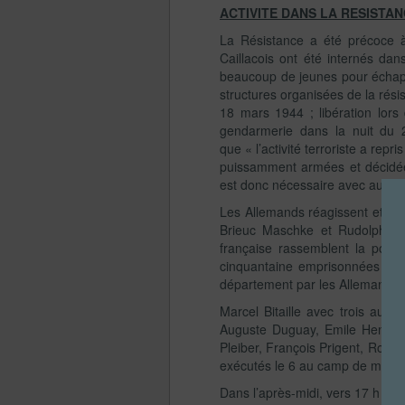
ACTIVITE DANS LA RESISTAN
La Résistance a été précoce à
Caillacois ont été internés dan
beaucoup de jeunes pour échapp
structures organisées de la résis
18 mars 1944 ; libération lors
gendarmerie dans la nuit du 
que « l’activité terroriste a re
puissamment armées et décidée
est donc nécessaire avec au m
Les Allemands réagissent et une 
Brieuc Maschke et Rudolph Kie
française rassemblent la popul
cinquantaine emprisonnées et u
département par les Allemands.
Marcel Bitaille avec trois aut
Auguste Duguay, Emile Henry,
Pleiber, François Prigent, Roger
exécutés le 6 au camp de manœu
Dans l’après-midi, vers 17 h un