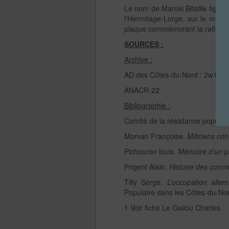
Le nom de Marcel Bitaille figu
l’Hermitage-Lorge, sur le monum
plaque commémorant la rafle à C
SOURCES :
Archive :
AD des Côtes-du-Nord : 2w105 
ANACR-22
Bibliographie :
Comité de la résistance popula
Morvan Françoise.
Miliciens co
Pichouron louis.
Mémoire d’un p
Prigent Alain.
Histoire des comm
Tilly Serge.
L’occupation all
Populaire dans les Côtes-du-No
1
Voir fiche Le Gallou Charles