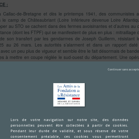
CE :
 Callac-de-Bretagne et dès le printemps 1941, des communistes a
s le camp de Châteaubriant (Loire Inférieure devenue Loire Atlantiqu
er au STO se cachent dans des fermes avoisinantes et d’autres au cou
tance (dont les FTPF) qui se manifestent de plus en plus : mitraillage d
 de son transfert par les gendarmes de Joseph Guillerm, résistant 
25 au 26 mars. Les autorités s’alarment et dans un rapport daté
pris avec un peu plus de vigueur et semble être le fait désormais de ban
s à mettre en coupe réglée le sud-ouest du département. Une opér
inimum 500 hommes ».
rafle est organisée à Callac-de-Bretagne le 9 avril menée par le capit
kaffer du SD. 800 soldats aidés de la Milice, de groupes autono
ation aux halles. 120 personnes, en situation irrégulière sont trans
ne dizaine déportées. Cela a été l’opération de répression la plus
res FTPF reconnus comme ayant participé à l’attaque du 22 mars, so
 Maurice Lagadec, Arsène Le Bozec, Charles Le Gallou, Roger Madi
 Quintric condamnés à mort par le tribunal militaire de la
Feldkommand
vre des Croix en Ploufragan entre 7h10 et 7h31.
1
 autre groupe FTP a été fusillé au même endroit