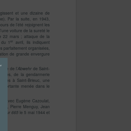
gissent et une dizaine de
e). Par la suite, en 1943,
rs de l’été rejoignent les
’une voiture de la sureté le
le 22 mars ; attaque de la
er
 du 1
avril, ils indiquent
des parfaitement organisées,
ation de grande envergure
aine de l’
Abwehr
de Saint-
mistes, de la gendarmerie
férées à Saint-Brieuc, une
 importante menée dans le
nt, avec Eugène Cazoulat,
gou, Pierre Menguy, Jean
antur 665
le 5 mai 1944 et