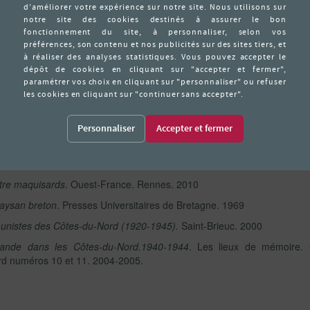
re sur le monument des fusillés du camp de manœuvre des Croix, sur 
ent de la déportation et de la résistance au lieu-dit La-Pie-en-Paul
allac-de-Bretagne Il a été inhumé dans le cimetière de Callac-de-Bre
; 2w116 ; 2w157.
Personnaliser
ire dans les Côtes-du-Nord. Relevé dans le numéro 12 de mai 2001.
ntre maquisards
. Ouest-France. Rennes. 2010
aysan breton
. Presses Universitaires de Bretagne. 1969
unistes des Côtes-du-Nord (1920-1945).
Saint-Brieuc. 2000
emande dans les Côtes-du-Nord.1940-1944
. Les lieux de mémoire. 
rd numéros 10 et 11. 2004-2005.