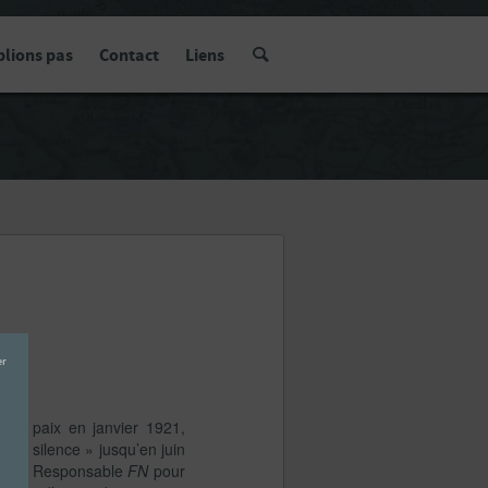
blions pas
Contact
Liens
e la paix en janvier 1921,
fait silence » jusqu’en juin
iraud. Responsable
FN
pour