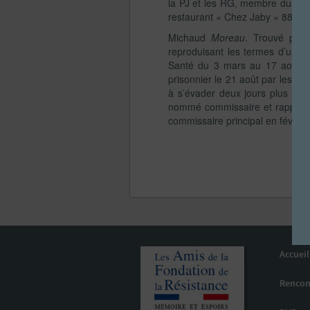
la PJ et les RG, membre du Comi
restaurant « Chez Jaby » 88 rue
Michaud
Moreau
. Trouvé port
reproduisant les termes d’une le
Santé du 3 mars au 17 août, d’o
prisonnier le 21 août par les Al
à s’évader deux jours plus tard
nommé commissaire et rapporteur
commissaire principal en février
Accueil
Rencon