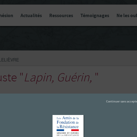
hésion
Actualités
Ressources
Témoignages
Ne les ou
 LELIÈVRE
ste "
Lapin, Guérin,
"
re
Lapin
,
Guérin
, nait le 16 mars 1899 à Paris. Il devient gardien d
3 et brigadier-chef en juin 1941. Franc-maçon à la loge « La rose du par
communiste en octobre 1942 pour y devenir un des adjoints directs d’A