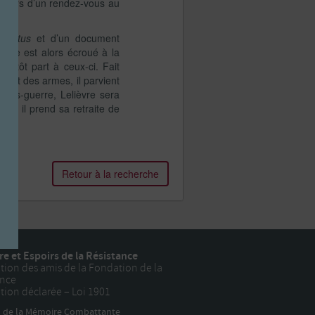
S1 lors d’un rendez-vous au
u
Brutus
et d’un document
ièvre est alors écroué à la
sitôt part à ceux-ci. Fait
tant des armes, il parvient
Après-guerre, Lelièvre sera
e, il prend sa retraite de
Retour à la recherche
e et Espoirs de la Résistance
tion des amis de la Fondation de la
ance
tion déclarée – Loi 1901
n de la Mémoire Combattante