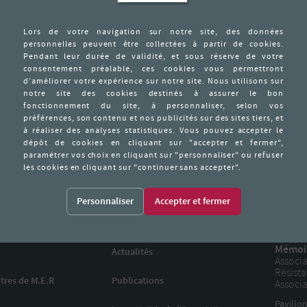
té directeur, il est arrêté le 18 février 1944 vers 17 heures par la B
 du Mont-Cenis, avec le responsable interrégional
eur d’un rapport concernant le résistant Oreste Dufour du résea
ttre remise par Otto Abetz à Pétain, il est révoqué le 22 février. Lel
ù il sera délivré pendant les combats de la Libération. Il prend aus
lemands boulevard Magenta alors qu’il se trouve dans une auto transpor
, avec la complicité de deux soldats allemands d’origine polonaise. 
 de la commission d’épuration. Décoré de la Médaille de la Résistanc
 1949.
Personnaliser
Mémoir
Actualités
Associa
Résist
tres de M.E.R
Publications
Associa
Pavillo