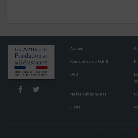
Accueil
Ac
Rencontres de M.E.R
Pu
DVD
Le
co
Ne les oublions pas
C
Liens
R
© Memoresist 2015 -
M