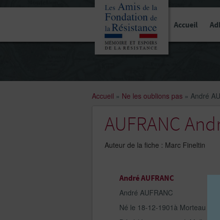
Panneau de gestion des cookies
Accueil
Ad
Accueil
»
Ne les oublions pas
»
André A
AUFRANC And
Auteur de la fiche : Marc Fineltin
André AUFRANC
André AUFRANC
Né le 18-12-1901à Morteau (Do