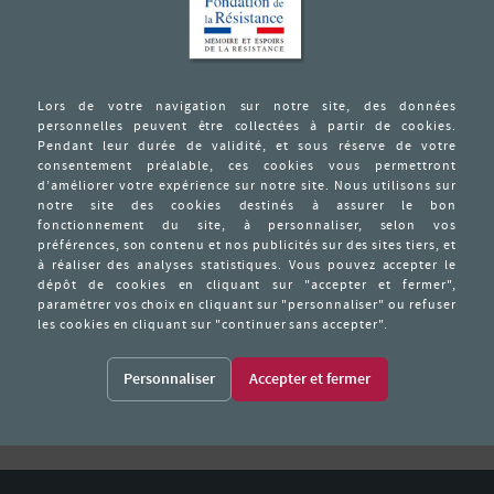
commando de Mauthausen)
 1942.
 services spéciaux.
 les arrestations du printemps 1943, le réseau T.R. est réorganisé A
rigueux –Limoges, sous les ordres du capitaine MERCIER, avec le cap
 gare de Roanne, le 11 décembre 1943, est envoyé à Paris, mais en
 tous deux incarcérés à Fresnes. Ils sont presque immédiatement envoyé
irable de courage et de dévouement pour ses co-détenus
Personnaliser