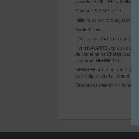
Décédé 16-08-1944 à Melke (
Réseau : S.S.M.F. / T.R.
Militaire de carrière adjudant en
Marié 4 filles.
Dès janvier 1941 il est dans les
Henri NAVARRE explique qu’après
de l’antenne de Chateauroux-Pé
lieutenant HERRMANN.
MERCIER arrêté et torturé à la
se précipite vers lui, ils sont
Pendant sa détention il fut adm