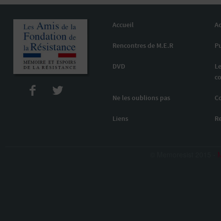
Accueil
Ac
Rencontres de M.E.R
Pu
DVD
Le
co
Ne les oublions pas
C
Liens
R
© Memoresist 2015 -
M