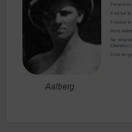
Ferrand en
Il est tué 
Il repose 
René Aalber
Sa biogra
Libération (
Croix de gu