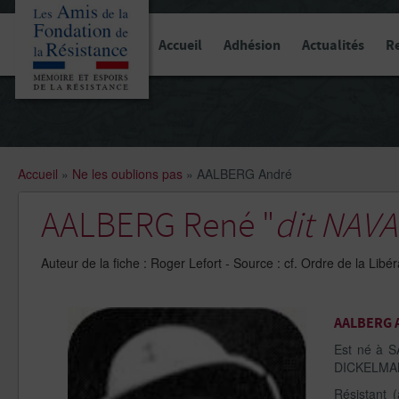
Panneau de gestion des cookies
Accueil
Adhésion
Actualités
R
Accueil
»
Ne les oublions pas
»
AALBERG André
AALBERG René "
dit NAV
Auteur de la fiche : Roger Lefort - Source : cf. Ordre de la 
AALBERG 
Est né à 
DICKELMA
Résistant 