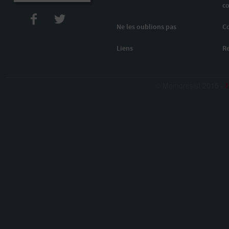
co
Ne les oublions pas
C
Liens
R
© Memoresist 2015 -
M