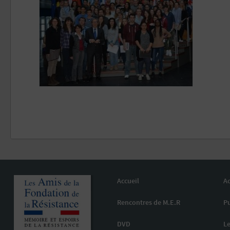
Accueil
Ac
Rencontres de M.E.R
Pu
DVD
Le