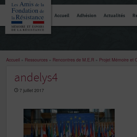
Panneau de gestion des cookies
Accueil
Adhésion
Actualités
R
Accueil
»
Ressources
»
Rencontres de M.E.R
»
Projet Mémoire et 
andelys4
7 juillet 2017