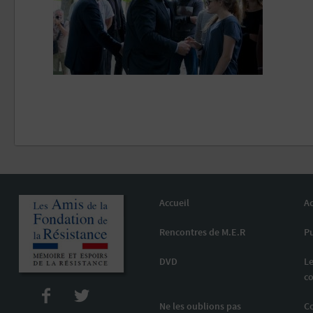
Accueil
Ac
Rencontres de M.E.R
Pu
DVD
Le
co
Ne les oublions pas
C