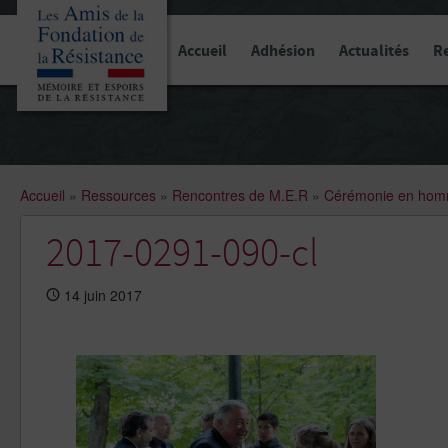
Panneau de gestion des cookies
Accueil
Adhésion
Actualités
R
Accueil
»
Ressources
»
Rencontres de M.E.R
»
Cérémonie en homma
2017-0291-090-cl
14 juin 2017