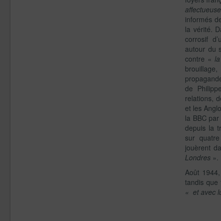
affectueus
informés de
la vérité.
corrosif d
autour du 
contre «
la
brouillage
propagande
de Philipp
relations, 
et les Anglo
la BBC par 
depuis la t
sur quatre
jouèrent d
Londres
».
Août 1944
tandis que
« et avec lu