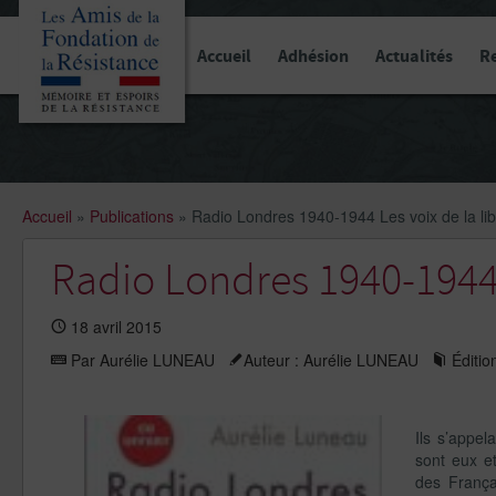
Panneau de gestion des cookies
Accueil
Adhésion
Actualités
R
Accueil
»
Publications
»
Radio Londres 1940-1944 Les voix de la lib
Radio Londres 1940-1944 L
18 avril 2015
Par Aurélie LUNEAU
Auteur : Aurélie LUNEAU
Édition
Ils s’appe
sont eux e
des França