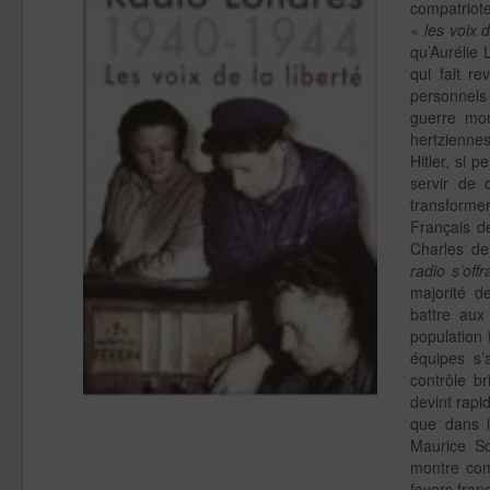
compatriot
«
les voix
d
qu’Aurélie
qui fait r
personnels 
guerre mon
hertzienne
Hitler, si 
servir de 
transforme
Français d
Charles d
radio s’offr
majorité 
battre aux
population 
équipes s’
contrôle b
devint rapi
que dans l
Maurice Sc
montre co
foyers fran