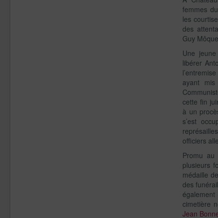
femmes du 
les courtis
des attent
Guy Môque
Une jeune 
libérer Ant
l’entremis
ayant mis
Communiste
cette fin ju
à un procès
s’est occu
représaille
officiers a
Promu au g
plusieurs f
médaille de
des funérail
également 
cimetière n
Jean Bonne