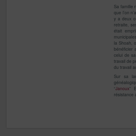
Sa famille 
que l’on n’
y a deux o
retraite, 
était empr
municipale
la Shoah, on
bénéficier
celui de sa
travail de 
du travail 
Sur sa la
généalogi
“
Janoux
” 
résistance 