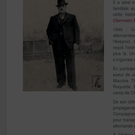
Il a ainsi
familiale 
cette hist
(Germain) 
1940 : Co
allemande
l’Aveyron.
reçoit l’or
plus là. U
s’organise 
En particip
soeur de J
Maurice Th
Roquette. 
camp de Cho
De son côt
propagande
Compagnon,
pour transp
allemands 
A Châteaub