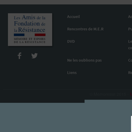
Accueil
Ac
Rencontres de M.E.R
Pu
DVD
Le
co
Ne les oublions pas
C
Liens
R
© Memoresist 2015 -
M