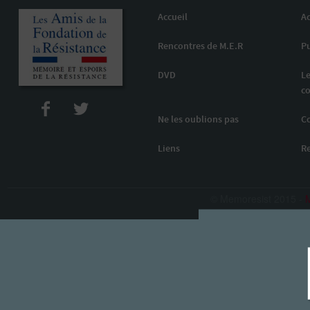
Accueil
Ac
Rencontres de M.E.R
Pu
DVD
Le
co
Ne les oublions pas
C
Liens
R
© Memoresist 2015 -
M