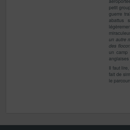
aéroportée
petit group
guerre tr
abattus 
légèremen
miraculeu
un autre
des floc
un camp d
anglaises 
Il faut lir
fait de si
le parcou