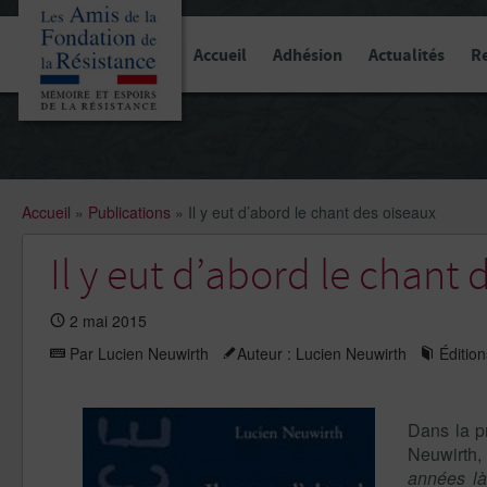
Panneau de gestion des cookies
Accueil
Adhésion
Actualités
R
Accueil
»
Publications
»
Il y eut d’abord le chant des oiseaux
Il y eut d’abord le chant 
2 mai 2015
Par Lucien Neuwirth
Auteur : Lucien Neuwirth
Édition
Dans la pr
Neuwirth
années l