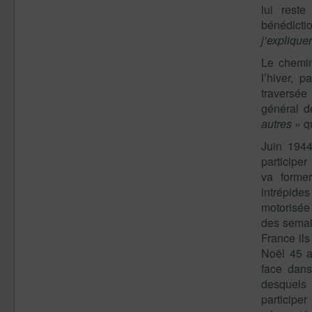
lui reste
bénédicti
j’expliqu
Le chemin
l’hiver, 
traversée
général d
autres
» qu
Juin 1944
participer
va forme
intrépide
motorisée 
des semai
France ils
Noël 45 a
face dans
desquels 
participe