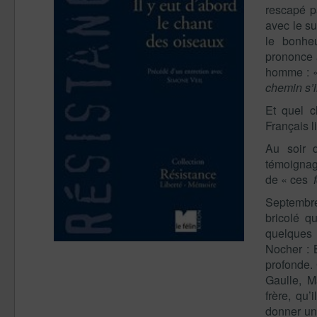
rescapé p
avec le su
le bonhe
prononce 
homme : 
chemin s’il
Et quel c
Français li
Au soir d
témoignag
de « ces
f
Septembre
bricolé q
quelques 
Nocher : 
profonde.
Gaulle, M
frère, qu’
donner un