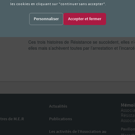
Hypoténuse) de la fin de 1943 à son arrestation en mar
En 1940 Marguerite Ourgaud a 23 ans ; jeune pharmacie
Personnaliser
dans la banlieue de Bordeaux ; ardemment patriote el
contact avec la Résistance et saisit, en 1943 la premi
réseau. Après quelques mois d’activité, elle est arrêtée
Ces trois histoires de Résistance se succèdent, elles n’
elles mais s’achèvent toutes par l’arrestation et l’incarc
Mémoir
Actualités
Associa
Résist
tres de M.E.R
Publications
Associa
Pavillo
Les activités de l’Association au