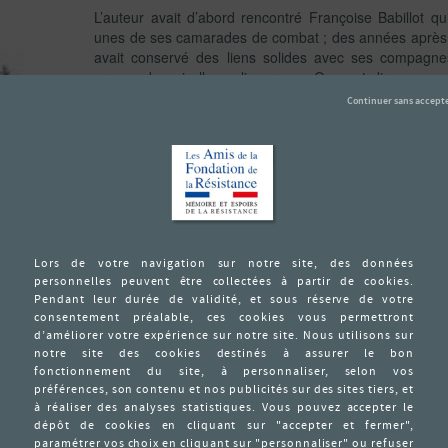
L’auteur avait d’abord rencontré Françoise Babillot qui
unes de ses camarades de combat ; des années après, 
avait conservé des liens solides avec ses compagnes
propos de qui elle expliquera : « On peut dire que
toutes ensemble ».
Les conversations enregistrées en 1987-1988 avec Fra
Bonnet-Caillou et Marguerite Ourgaud-Merlas forment
ouvrage.
Francine Bonnet avait fui Bruxelles avec sa famille et 
juin 1940; elle est alors une lycéenne âgée de 16 a
l’Intendance de Police de Bordeaux afin de renseigner la
au contact du sinistre commissaire Poinsot, chef de la
Eugénie Bonnet et son frère, Jacques Bonnet se ba
Bonnet et sa mère sont arrêtées en février 1944 ; Ja
fuir Bordeaux mais sera arrêté plus tard.
En 1940 Pierre Babillot est âgé de 34 ans ; ingénieur en
spécial, malgré sa volonté de se battre directement. F
en 1940, elle est professeur. Après la défaite et l’o
deviennent l’un et l’autre agents de la France Libre. P
réseau CND Castille jusqu’à son arrestation en juin 19
secrétaire du Délégué Militaire Régional de la régi