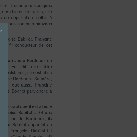
 lui fit connaître quelques
des décennies après, elle
 de déportation, celles à
 nous nous sommes sauvées
nçoise Babillot, Francine
 le fil conducteur de cet
était arrivée à Bordeaux en
ns. En 1942 elle infiltre
 Résistance, elle est alors
 SAP de Bordeaux. Sa mère,
ttent eux aussi. Francine
cques Bonnet parviendra à
 aéronautique il est affecté
rançoise Babillot a 34 ans
ccupation de Bordeaux, ils
ierre Babillot appartint au
42 ; Françoise Babillot fut
on B (Claude Bonnier, dit