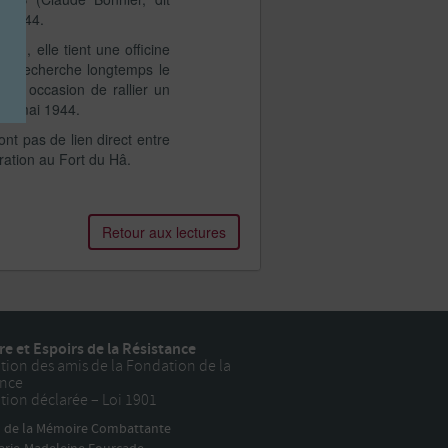
s 1944.
n, elle tient une officine
le recherche longtemps le
ère occasion de rallier un
 en mai 1944.
ont pas de lien direct entre
ération au Fort du Hâ.
Retour aux lectures
e et Espoirs de la Résistance
tion des amis de la Fondation de la
ance
tion déclarée – Loi 1901
n de la Mémoire Combattante