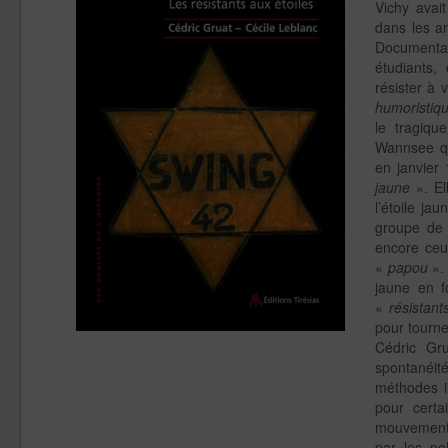
Vichy avai
dans les a
Documentat
étudiants,
résister à
humoristiq
le tragiqu
Wannsee qu
en janvier
jaune
». El
l’étoile j
groupe de 
encore ceu
«
papou
». 
jaune en f
«
résistant
pour tourne
Cédric Gr
spontanéit
méthodes i
pour certa
mouvement
par les po