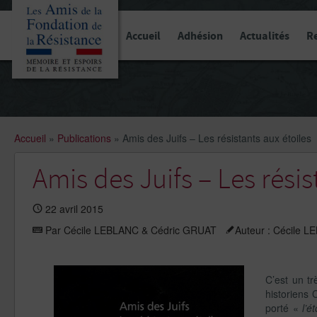
Panneau de gestion des cookies
Accueil
Adhésion
Actualités
R
Accueil
»
Publications
»
Amis des Juifs – Les résistants aux étoiles
Amis des Juifs – Les résis
22 avril 2015
Par Cécile LEBLANC & Cédric GRUAT
Auteur : Cécile 
C’est un tr
historiens 
porté «
l’é