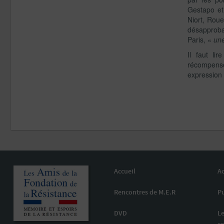
Gestapo et
Niort, Rou
désapproba
Paris, «
une
Il faut li
récompense 
expression
Accueil
Ac
Rencontres de M.E.R
Pu
DVD
Le