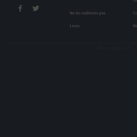
co
Ne les oublions pas
C
Liens
R
© Memoresist 2015 -
M