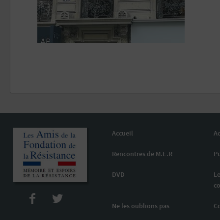
Accueil
Ac
Rencontres de M.E.R
Pu
DVD
Le
co
Ne les oublions pas
C