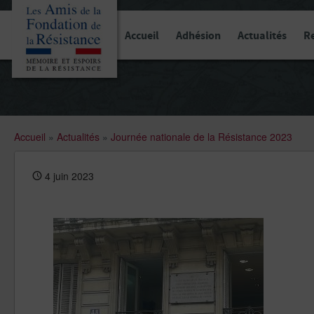
Panneau de gestion des cookies
Accueil
Adhésion
Actualités
R
Accueil
»
Actualités
»
Journée nationale de la Résistance 2023
4 juin 2023