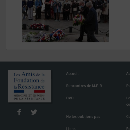
Accueil
Ac
Rencontres de M.E.R
Pu
DVD
Le
co
Ne les oublions pas
C
Liens
R