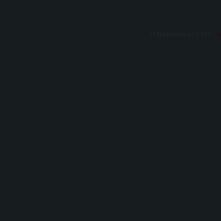
© Memoresist 2015 -
M