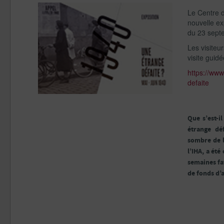
Le Centre d
nouvelle ex
du 23 sept
Les visiteu
visite guid
https://www
defaite
Que s’est-i
étrange dé
sombre de l
l’IHA, a été
semaines fat
de fonds d’