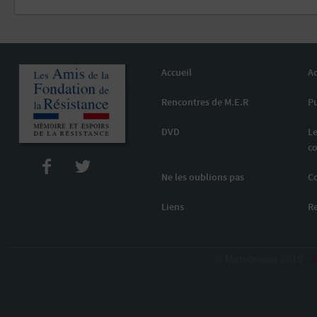
Accueil
Ac
Rencontres de M.E.R
Pu
DVD
Le
co
Ne les oublions pas
C
Liens
R
© Memoresist 2015 -
M